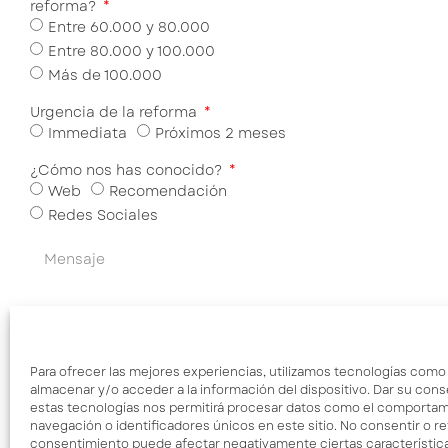
reforma?
Entre 60.000 y 80.000
Entre 80.000 y 100.000
Más de 100.000
Urgencia de la reforma
Immediata
Próximos 2 meses
¿Cómo nos has conocido?
Web
Recomendación
Redes Sociales
He leído y acepto la
Política de
Planta
Para ofrecer las mejores experiencias, utilizamos tecnologías como
Privacidad
almacenar y/o acceder a la información del dispositivo. Dar su con
estas tecnologías nos permitirá procesar datos como el comporta
ENVIAR
navegación o identificadores únicos en este sitio. No consentir o ret
consentimiento puede afectar negativamente ciertas característica